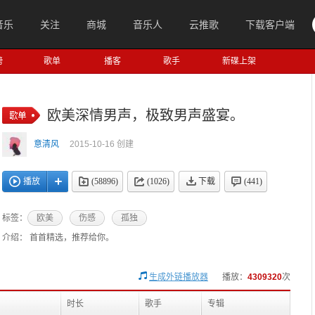
音乐
关注
商城
音乐人
云推歌
下载客户端
榜
歌单
播客
歌手
新碟上架