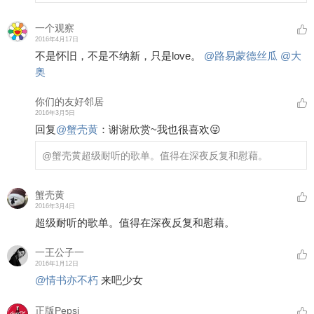
一个观察
2016年4月17日
不是怀旧，不是不纳新，只是love。
@路易蒙德丝瓜
@大
奥
你们的友好邻居
2016年3月5日
回复
@
蟹壳黄
：
谢谢欣赏~我也很喜欢😜
@蟹壳黄
超级耐听的歌单。值得在深夜反复和慰藉。
蟹壳黄
2016年3月4日
超级耐听的歌单。值得在深夜反复和慰藉。
一王公子一
2016年1月12日
@情书亦不朽
来吧少女
正版Pepsi