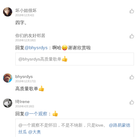
坏小姐很坏
2018年12月4日
四字。
你们的友好邻居
2016年12月18日
回复
@
bhysrdys
：
啊哈
谢谢欣赏啦
@bhysrdys
高质量歌单
bhysrdys
2016年12月17日
高质量歌单
绮Irene
2016年4月18日
回复
@
一个观察
：
@一个观察
不是怀旧，不是不纳新，只是love。
@路易蒙德
丝瓜
@大奥