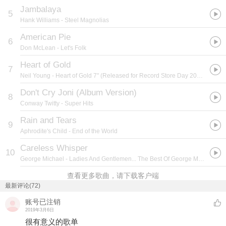
Jambalaya
5
Hank Williams
- Steel Magnolias
American Pie
6
Don McLean
- Let's Folk
Heart of Gold
7
Neil Young
- Heart of Gold 7" (Released for Record Store Day 2010)
Don't Cry Joni (Album Version)
8
Conway Twitty
- Super Hits
Rain and Tears
9
Aphrodite's Child
- End of the World
Careless Whisper
10
George Michael
- Ladies And Gentlemen... The Best Of George Michael
查看更多歌曲，请下载客户端
最新评论(72)
账号已注销
2019年3月6日
很有意义的歌单