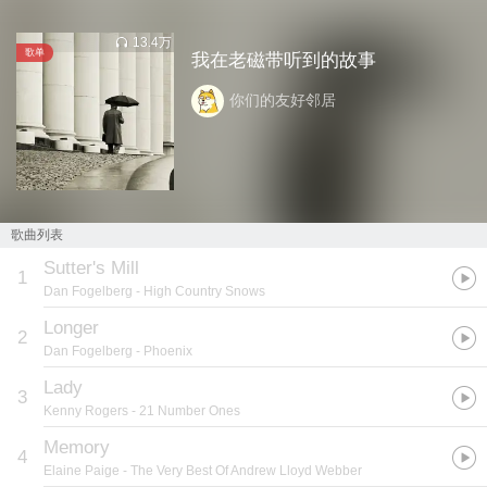
13.4万
歌单
我在老磁带听到的故事
你们的友好邻居
歌曲列表
Sutter's Mill
1
Dan Fogelberg
- High Country Snows
Longer
2
Dan Fogelberg
- Phoenix
Lady
3
Kenny Rogers
- 21 Number Ones
Memory
4
Elaine Paige
- The Very Best Of Andrew Lloyd Webber