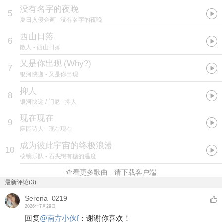
没有名字的夜晚
5
夏日入侵企画
- 没有名字的夜晚
西山日落
6
散人
- 西山日落
又是你出现
(
Why?
)
7
银河快递
- 又是你出现
抑人
8
银河快递 / 门尼
- 抑人
现在现在
9
麻园诗人
- 现在现在
成为彼此宇宙的终极浪漫
10
棱镜乐队
- 石头想有糖的温度
查看更多歌曲，请下载客户端
最新评论(3)
Serena_0219
2026年7月29日
回复
@
南方小伙f
：
谢谢你喜欢！