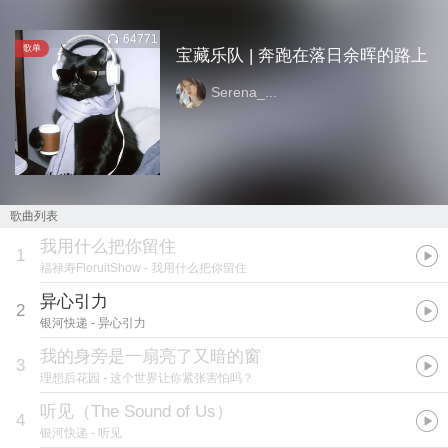
64771
歌单
宝藏乐队 | 奔跑在落日余晖的路上
Serena_...
歌曲列表
我用什么把你留住
1
福禄寿FloruitShow
- 我用什么把你留住
异心引力
2
银河快递
- 异心引力
我的身旁是一扇亮了又暗的窗
3
理想后花园
- 这个世界让你紧张害怕吗？
听见（The Sound of Us）
4
银河快递
- 听见