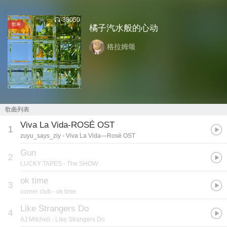
38050
歌单
橘子汽水般的心动
格拉姆颂
歌曲列表
Viva La Vida-ROSÉ OST
1
zuyu_says_ziy
- Viva La Vida—Rosé OST
Gun
2
LUCKY TAPES
- The SHOW
ok time
3
corner club
- ok time
Like Strangers Do
4
AJ Mitchell
- Like Strangers Do