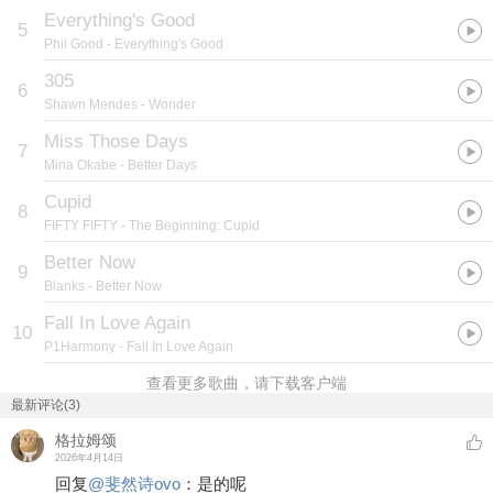
Everything's Good
5
Phil Good
- Everything's Good
305
6
Shawn Mendes
- Wonder
Miss Those Days
7
Mina Okabe
- Better Days
Cupid
8
FIFTY FIFTY
- The Beginning: Cupid
Better Now
9
Blanks
- Better Now
Fall In Love Again
10
P1Harmony
- Fall In Love Again
查看更多歌曲，请下载客户端
最新评论(3)
格拉姆颂
2026年4月14日
回复
@
斐然诗ovo
：
是的呢