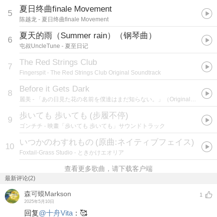
夏日终曲finale Movement
5
陈越龙
- 夏日终曲finale Movement
夏天的雨（Summer rain）（钢琴曲）
6
屯叔UncleTune
- 夏至日记
The Red Strings Club
7
Fingerspit
- The Red Strings Club Original Soundtrack
Before it Gets Dark
8
麗美
- 「あの日見た花の名前を僕達はまだ知らない。」（Original Soundtrack）
歩いても 歩いても
(
步履不停
)
9
ゴンチチ
- 映畫「歩いても 歩いても」サウンドトラック
いつかのわすれもの
(
原曲:ネイティブフェイス
)
10
Foxtail-Grass Studio
- ときかけエオリア
查看更多歌曲，请下载客户端
最新评论(2)
森可蟆Markson
1
2025年5月10日
回复
@
十舟Vita
：
🥰