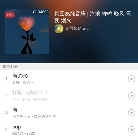
34808
氛围感纯音乐 | 海浪 蝉鸣 晚风 雪
歌单
夜 烟火
森可蟆Mark...
歌曲列表
海の形
1
昙轩
- 海の形
托斯卡纳艳阳下
2
何石
- 托斯卡纳艳阳下
海
3
小李在干嘛
- 曾经遇到的你
nop
4
陈越龙
- 2020