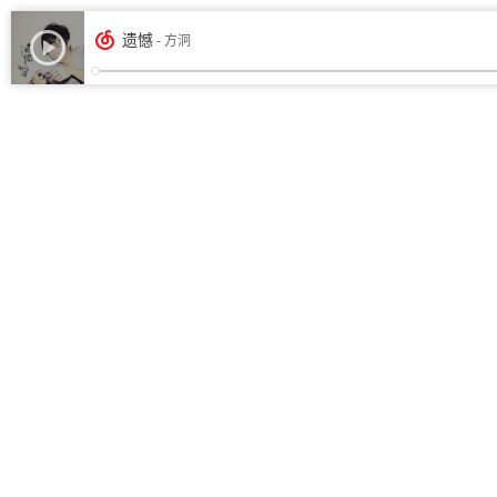
遗憾
- 方泂