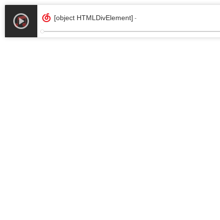
[object HTMLDivElement]
-