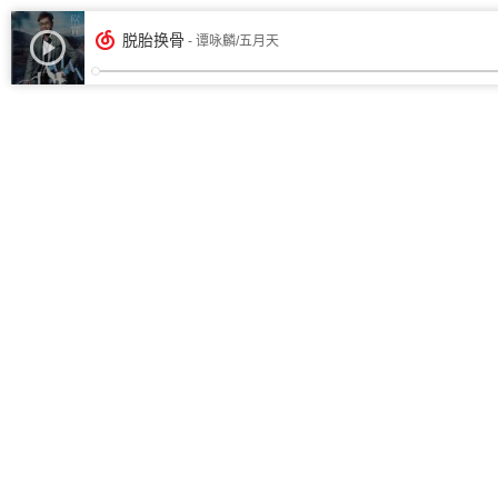
脱胎换骨
- 谭咏麟/五月天