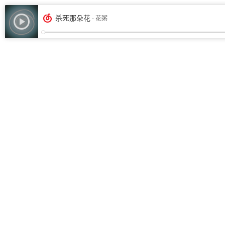
杀死那朵花
- 花粥