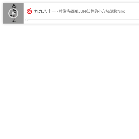
九九八十一
- 叶洛洛/西瓜JUN/知性的小方块/泥鳅Niko