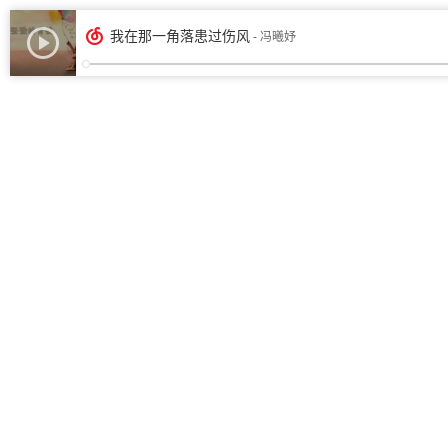
我在那一角落患过伤风
- 冯曦妤