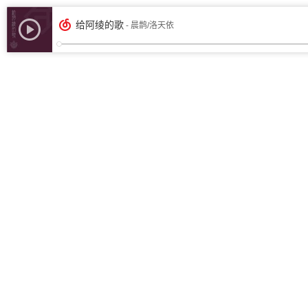
给阿绫的歌
- 晨鹊/洛天依