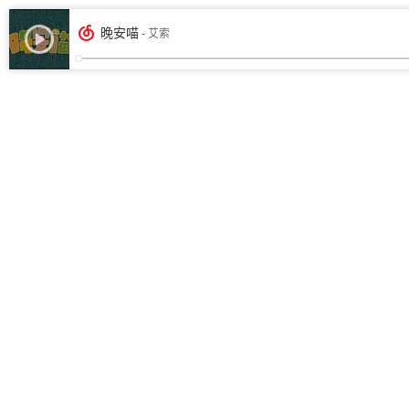
晚安喵
- 艾索