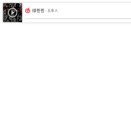
绿苍苍
- 五条人