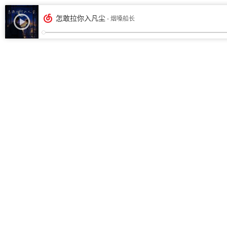
怎敢拉你入凡尘
- 烟嗓船长