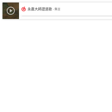
永嘉大師證道歌
- 無言