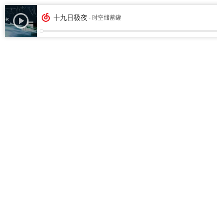
十九日极夜
- 时空储蓄罐