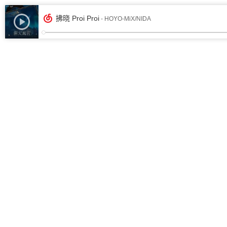
拂晓 Proi Proi
- HOYO-MiX/NIDA