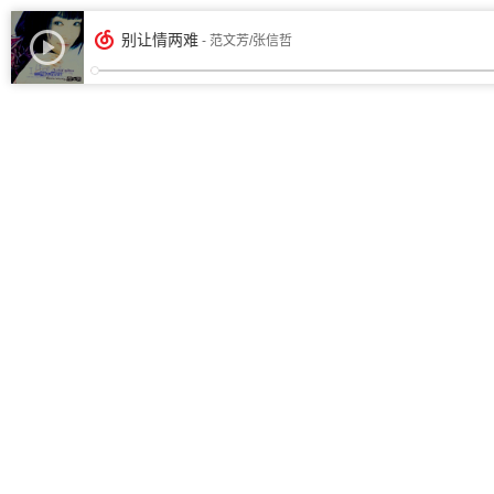
别让情两难
- 范文芳/张信哲