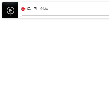
遗忘周
- 郑润泽