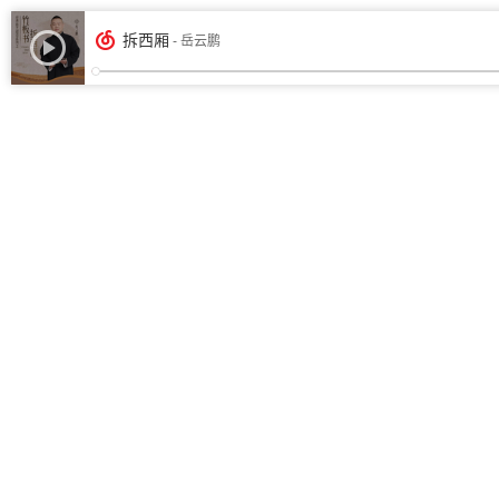
拆西厢
- 岳云鹏