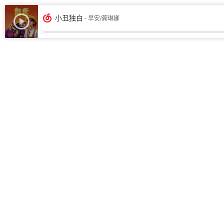
小丑独白
- 早安/龚琳娜