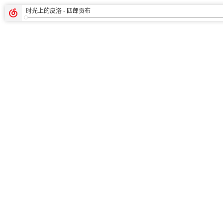
时光上的皮洛
- 四郎贡布