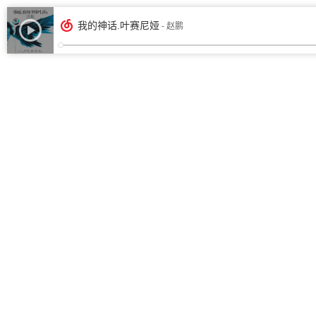
我的神话.叶赛尼娅
- 赵鹏