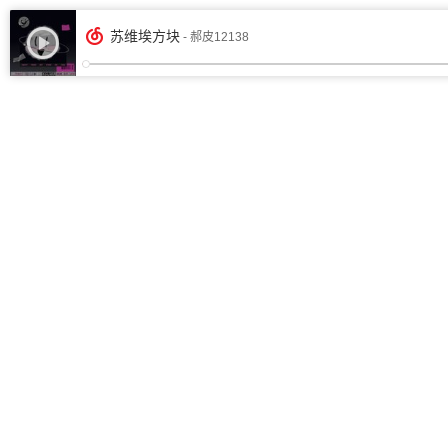
苏维埃方块
- 郝皮12138