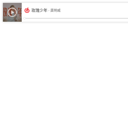
玫瑰少年
- 龚明威