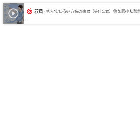
驭风
- 执素兮/妖扬/赵方婧/邓寓君（等什么君）/顾如愿/老坛酸