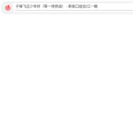
子弹飞过少年时（等一场停战）
- 新街口组合/江一眠