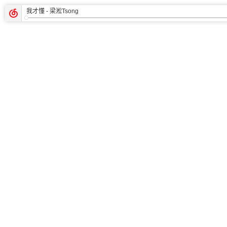
我才懂
- 梁淞Tsong