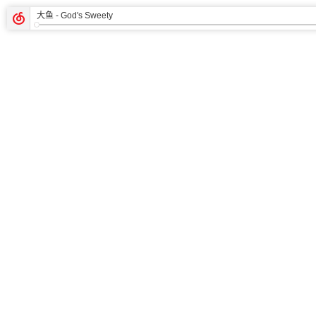
大鱼
- God's Sweety