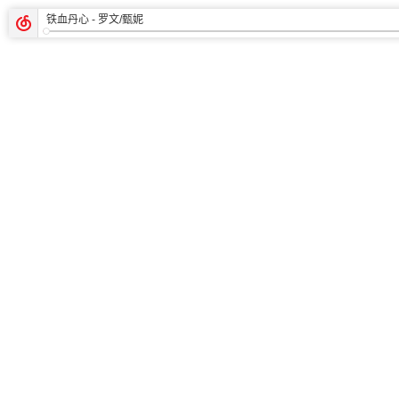
铁血丹心
- 罗文/甄妮