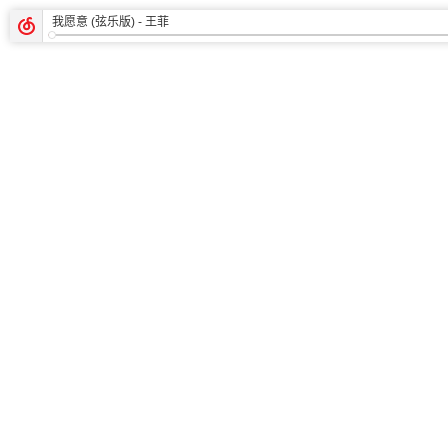
我愿意 (弦乐版)
- 王菲