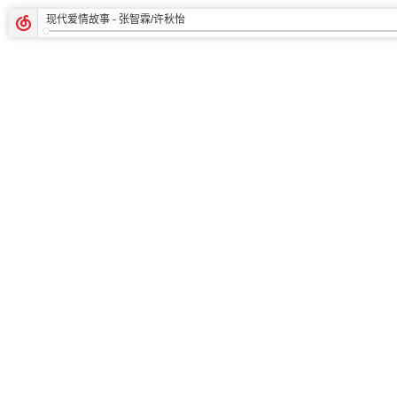
现代爱情故事
- 张智霖/许秋怡