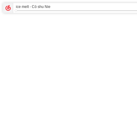
ice melt
- Cö shu Nie