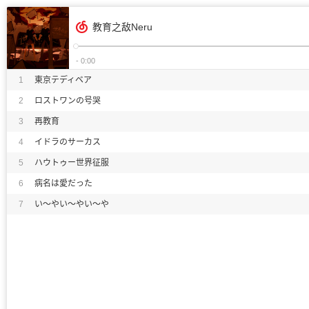
教育之敌Neru
- 0:00
1
東京テディベア
2
ロストワンの号哭
3
再教育
4
イドラのサーカス
5
ハウトゥー世界征服
6
病名は愛だった
7
い～やい～やい～や