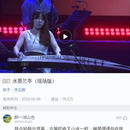
水墨兰亭（现场版）
MV
歌手：
李志辉
发布时间：
2016-06-06
播放：
78.6万
精彩评论
醉一湖山色
593
2017年1月22日
鼓点轻敲出序幕，古筝咛咚又山水一程，钢琴缓缓似在抚