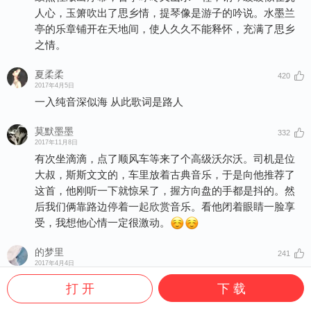
人心，玉箫吹出了思乡情，提琴像是游子的吟说。水墨兰
亭的乐章铺开在天地间，使人久久不能释怀，充满了思乡
之情。
夏柔柔
420
2017年4月5日
一入纯音深似海 从此歌词是路人
莫默墨墨
332
2017年11月8日
有次坐滴滴，点了顺风车等来了个高级沃尔沃。司机是位
大叔，斯斯文文的，车里放着古典音乐，于是向他推荐了
这首，他刚听一下就惊呆了，握方向盘的手都是抖的。然
后我们俩靠路边停着一起欣赏音乐。看他闭着眼睛一脸享
受，我想他心情一定很激动。
的梦里
241
2017年4月4日
多么棒的音乐人，一招一式都是范儿，小提琴出来的时候
打 开
下 载
真的被惊艳到了，结合外来优秀文化，传统文化方能熠熠