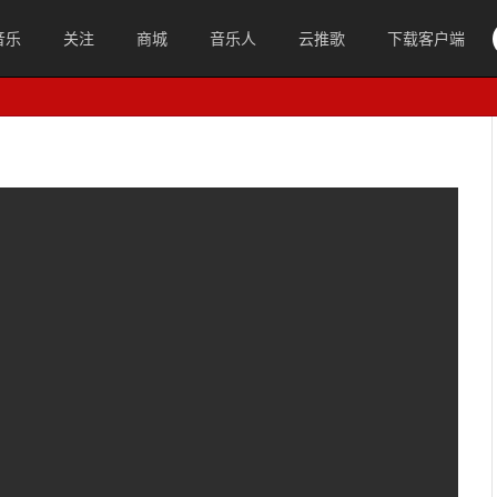
音乐
关注
商城
音乐人
云推歌
下载客户端