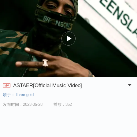
ASTAER[Official Music Video]
MV
歌手：
Three-gold
发布时间：
2023-05-28
播放：
352