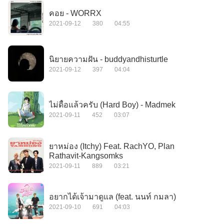
คอย - WORRX
2021-09-12
380
04:55
นิยายความฝัน - buddyandhisturtle
2021-09-12
397
04:04
ไม่ดื้อแล้วครับ (Hard Boy) - Madmek
2021-09-11
452
03:07
ยาหม่อง (Itchy) Feat. RachYO, Plan
Rathavit-Kangsomks
2021-09-11
889
03:21
อยากได้เจ้ามาดูแล (feat. นนท์ กมลา)
2021-09-10
691
04:03