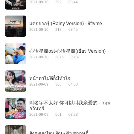
2021-09-10
292
03:44
แค่อยากรู้ (Rainy Version) - 9frvme
2021-09-10
217
03:45
心语星愿ost-心语星愿(เธียร Version)
2021-09-10
3875
03:37
หน้าตาไม่ดีก็มีหัวใจ
2021-09-09
368
04:50
叫名字不太好 你可以叫我亲爱的 - กฤษ
กวินทร์
2021-09-09
561
03:23
ยังคงเหมือนเดิม - ดิว สุกฤษฎิ์