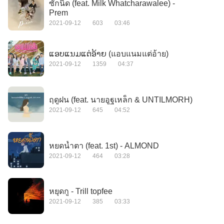
ซักนิด (feat. Milk Whatcharawalee) -
Prem
2021-09-12
603
03:46
ແອບແນມແຕ່ອ້າຍ (แอบแนมแต่อ้าย)
2021-09-12
1359
04:37
ฤดูฝน (feat. นายอูฐเหล็ก & UNTILMORH)
2021-09-12
645
04:52
หยดน้ำตา (feat. 1st) - ALMOND
2021-09-12
464
03:28
หยุดกู - Trill topfee
2021-09-12
385
03:33