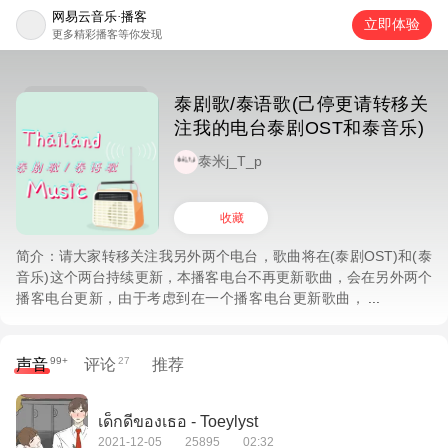
网易云音乐·播客
立即体验
更多精彩播客等你发现
泰剧歌/泰语歌(己停更请转移关
注我的电台泰剧OST和泰音乐)
泰米j_T_p
收藏
简介：
请大家转移关注我另外两个电台，歌曲将在(泰剧OST)和(泰
音乐)这个两台持续更新，本播客电台不再更新歌曲，会在另外两个
播客电台更新，由于考虑到在一个播客电台更新歌曲，
会使各位朋友不好找歌曲，禁止二传二改，谢谢。
99+
27
声音
评论
推荐
เด็กดีของเธอ - Toeylyst
2021-12-05
25895
02:32