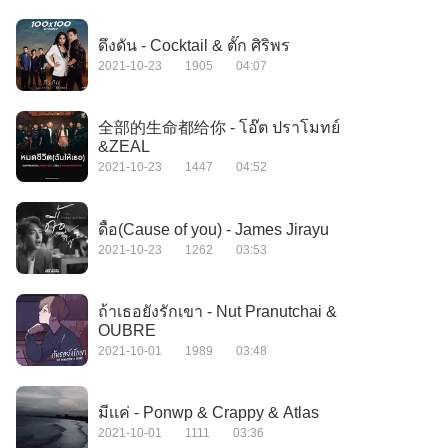
ดึงดัน - Cocktail & ตั๊ก ศิริพร
2021-10-23
1905
04:07
全部的生命都给你 - โอ๊ต ปราโมทย์
&ZEAL
2021-10-23
1447
04:52
ดื้อ(Cause of you) - James Jirayu
2021-10-23
1262
03:53
ถ้าเธอยังรักเขา - Nut Pranutchai &
OUBRE
2021-10-01
1989
03:48
มีเเค่ - Ponwp & Crappy & Atlas
2021-10-01
1111
03:36