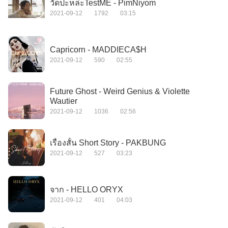
วัดปะหล่ะTestME - PimNiyom
2021-09-12
1792
03:15
Capricorn - MADDIECA$H
2021-09-12
590
02:55
Future Ghost - Weird Genius & Violette
Wautier
2021-09-12
1036
02:56
เรื่องสั้น Short Story - PAKBUNG
2021-09-12
527
03:23
จาก - HELLO ORYX
2021-09-12
401
04:03