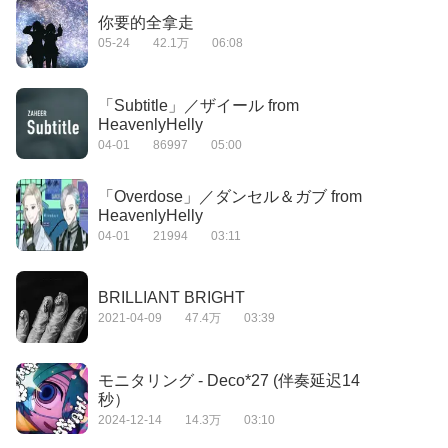
你要的全拿走
05-24
42.1万
06:08
「Subtitle」／ザイール from
HeavenlyHelly
04-01
86997
05:00
「Overdose」／ダンセル＆ガブ from
HeavenlyHelly
04-01
21994
03:11
BRILLIANT BRIGHT
2021-04-09
47.4万
03:39
モニタリング - Deco*27 (伴奏延迟14
秒）
2024-12-14
14.3万
03:10