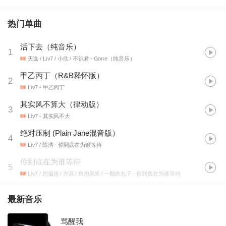
热门单曲
活下去（纯音乐）
1
天逸 / Liv7 / 小欣 / 不识君
- Gone（纯音乐）
甲乙丙丁（R&B释怀版）
2
Liv7
- 甲乙丙丁
其实风不算大（律动版）
3
Liv7
- 其实风不大
绝对压制 (Plain Jane混音版）
4
Liv7 / 陈浩
- 你到底在为谁等待
你到底在为谁等待
5
Liv7 / 想偏连 / 亦辰 / 鱼泡呆呆 / 一颗肉丸子
- 你到底在为谁等待
最新音乐
骂醒我