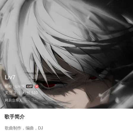
Liv7
昵称：
Liv7R
关注
3
粉丝
510
|
网易音乐人
作词
作曲
歌手简介
歌曲制作，编曲，DJ