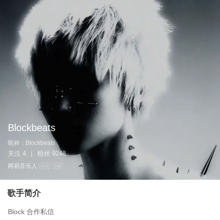
Blockbeats
昵称：
Blockbeats
关注
4
粉丝
9248
|
网易音乐人
作词
作曲
歌手简介
Block 合作私信