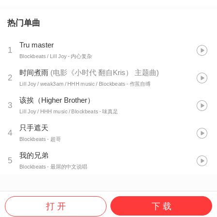
热门单曲
Tru master
1
Blockbeats / Lill Joy
- 内心复杂
时间煮雨
(
电影《小时代 翻自Kris） 主题曲
)
2
Lill Joy / weak3am / HHH music / Blockbeats
- 作茧自缚
该挨（Higher Brother）
3
Lill Joy / HHH music / Blockbeats
- 味真足
只手遮天
4
Blockbeats
- 超哥
我的兄弟
5
Blockbeats
- 最屌的中文说唱
打 开
下 载