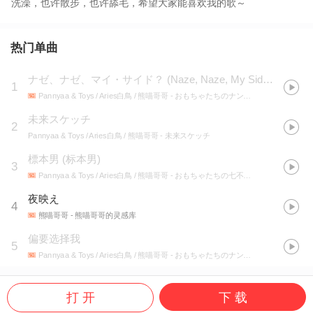
洗澡，也许散步，也许舔毛，希望大家能喜欢我的歌～
热门单曲
ナゼ、ナゼ、マイ・サイド？
(
Naze, Naze, My Side?
)
1
Pannyaa & Toys / Aries白鳥 / 熊喵哥哥
- おもちゃたちのナンセンス日常
未来スケッチ
2
Pannyaa & Toys / Aries白鳥 / 熊喵哥哥
- 未来スケッチ
標本男
(
标本男
)
3
Pannyaa & Toys / Aries白鳥 / 熊喵哥哥
- おもちゃたちの七不思議
夜映え
4
熊喵哥哥
- 熊喵哥哥的灵感库
偏要选择我
5
Pannyaa & Toys / Aries白鳥 / 熊喵哥哥
- おもちゃたちのナンセンス日常
打 开
下 载