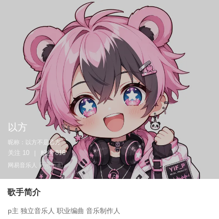
以方
昵称：
以方不是乙方
关注
10
粉丝
816
|
网易音乐人
作词
作曲
歌手简介
p主 独立音乐人 职业编曲 音乐制作人