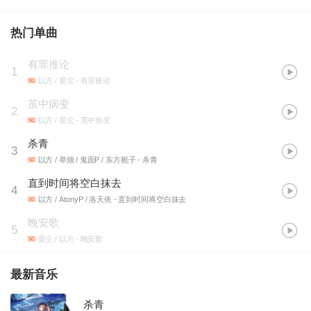
热门单曲
有罪推论
1
以方 / 星尘
- 有罪推论
茧中病变
2
以方 / 星尘
- 茧中病变
杀青
3
以方 / 举烛 / 鬼面P / 东方栀子
- 杀青
直到时间将空白抹去
4
以方 / AtonyP / 洛天依
- 直到时间将空白抹去
晚安歌
5
星尘 / 以方
- 晚安歌
最新音乐
杀青