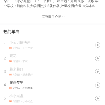
朵》，《小小光盘》《下一个梦》。 出生地：郑州 民族：汉族 毕
业学校：河南科技大学测控技术及仪器(计量检测)专业,大学本科。
代表作品：《心愿》、《美丽军花》，《花骨朵》，《小小光盘》
《下一个梦》。 个人成就： 2004年-2005年3次受邀担任郑州晚报
完整歌手介绍
气象宝贝； 2005年"森地杯"电动车形象大使候选人； 2005年第五
届全国电视希望之星大赛河南赛区广告模特组十佳； 2007年获得郑
州市质量技术监督局颁发的技术监督(检定测试)助理工程师证书；
热门单曲
2008年河南大学音乐学专业研究生课程班进修； 2009年北京电影
学院影视表演专业进修； 2011年《河南省强制检定计量器具档案管
小宝贝快快睡
1
理系统的设计与实践》论文获得河南省质量检验协会颁发的质量检
时翔云
- 下一个梦
验学术优秀论文二等奖证书； 2011年中央音乐学院流行音乐演唱班
(第九期)； 2014年获得中国音乐学院声乐考级(通俗唱法)八级证
繁花
2
书； 2014时翔云单曲《是谁》入围中国歌曲联播榜前10名； 2014
时翔云
- 繁花
时翔云单曲《心愿》入围中国歌曲联播榜前10名； 2015年2月获得
越来越好
中国音乐学院声乐考级(民族唱法)六级证书。
3
时翔云
- 越来越好
在你梦里
4
时翔云
- 在你梦里
小小光盘
5
时翔云
- 小小光盘