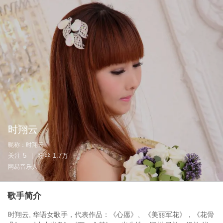
时翔云
昵称：
时翔云
关注
5
粉丝
1.7万
|
网易音乐人
歌手简介
时翔云, 华语女歌手，代表作品：《心愿》、《美丽军花》，《花骨