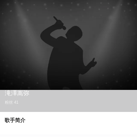
滝澤嵩弥
粉丝
41
歌手简介