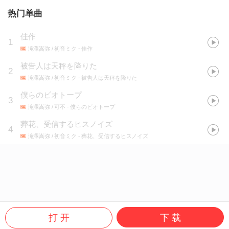
热门单曲
佳作
1
滝澤嵩弥 / 初音ミク
- 佳作
被告人は天秤を降りた
2
滝澤嵩弥 / 初音ミク
- 被告人は天秤を降りた
僕らのビオトープ
3
滝澤嵩弥 / 可不
- 僕らのビオトープ
葬花、受信するヒスノイズ
4
滝澤嵩弥 / 初音ミク
- 葬花、受信するヒスノイズ
打 开
下 载