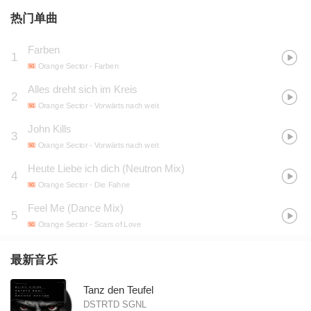
热门单曲
Farben
1
Orange Sector
- Farben
Alles dreht sich im Kreis
2
Orange Sector
- Vorwärts nach weit
John Kills
3
Orange Sector
- Vorwärts nach weit
Heute Liebe ich dich (Neutron Mix)
4
Orange Sector
- Die Fahne
Feel Me (Dance Mix)
5
Orange Sector
- Scars of Love
最新音乐
Tanz den Teufel
DSTRTD SGNL