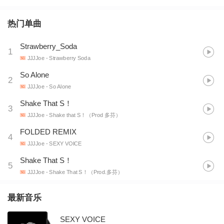
热门单曲
Strawberry_Soda
1
JJJJoe
- Strawberry Soda
So Alone
2
JJJJoe
- So Alone
Shake That S！
3
JJJJoe
- Shake that S！（Prod 多芬）
FOLDED REMIX
4
JJJJoe
- SEXY VOICE
Shake That S！
5
JJJJoe
- Shake That S！（Prod.多芬）
最新音乐
SEXY VOICE