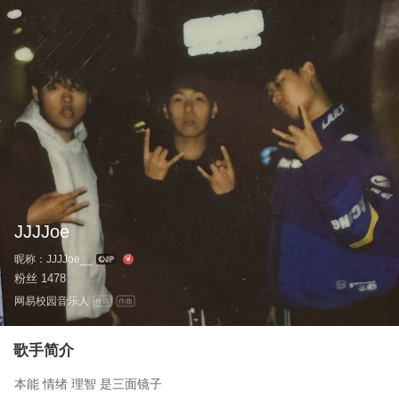
JJJJoe
昵称：
JJJJoe__
粉丝
1478
网易校园音乐人
作词
作曲
歌手简介
本能 情绪 理智 是三面镜子