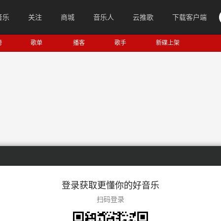
音乐
关注
商城
音乐人
云推歌
下载客户端
榜
歌单
播客
歌手
新碟上架
登录获取更懂你的好音乐
扫码登录