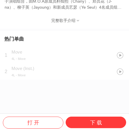
子演唱组合，由M.O.A原成员朴灿熙（Chany）、郑贞花（J-
na）、柳子英（Jayoung）和新成员艺瑟（Ye Seul）4名成员组
成。2014年8月4日，4L推出首支单曲《Move》正式出道。
完整歌手介绍
热门单曲
Move
1
4L
- Move
Move (Inst.)
2
4L
- Move
打 开
下 载